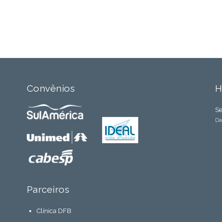
Convênios
H
Se
Da
Parceiros
Clínica DFB