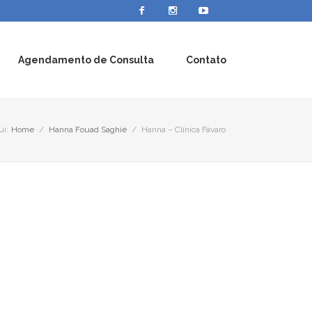
Agendamento de Consulta
Contato
ui:
Home
/
Hanna Fouad Saghié
/
Hanna – Clínica Fávaro